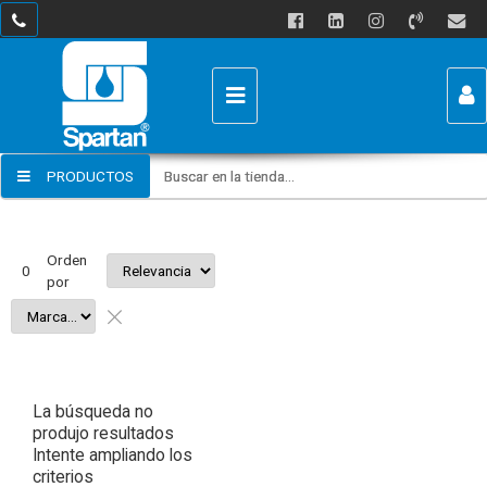
USUARIO
Enviar por email
Para
PRODUCTOS
Recordar datos
Ingresar
Mensaje
Orden
0
por
Olvidé mi clave
Registro
La búsqueda no
produjo resultados
Intente ampliando los
criterios