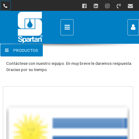
USUARIO
Enviar por email
Para
PRODUCTOS
Recordar datos
Contacto
Mensaje
Contáctese con nuestro equipo. En muy breve le daremos respuesta.
Ingresar
Gracias por su tiempo.
Olvidé mi clave
Registro